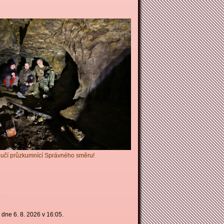
oučí průzkumnící Správného směru!
.
dne 6. 8. 2026 v 16:05.