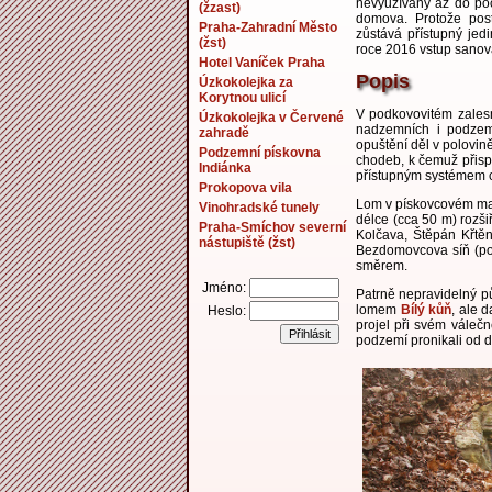
nevyužívaný až do počá
(žzast)
domova. Protože pos
Praha-Zahradní Město
zůstává přístupný jed
(žst)
roce 2016 vstup sanov
Hotel Vaníček Praha
Popis
Úzkokolejka za
Korytnou ulicí
V podkovovitém zales
Úzkokolejka v Červené
nadzemních i podzemn
zahradě
opuštění děl v polovin
Podzemní pískovna
chodeb, k čemuž přispí
Indiánka
přístupným systémem 
Prokopova vila
Lom v pískovcovém mas
Vinohradské tunely
délce (cca 50 m) rozši
Praha-Smíchov severní
Kolčava, Štěpán Křtěn
nástupiště (žst)
Bezdomovcova síň (pos
směrem.
Jméno:
Patrně nepravidelný p
lomem
Bílý kůň
, ale 
Heslo:
projel při svém válečn
podzemí pronikali od d