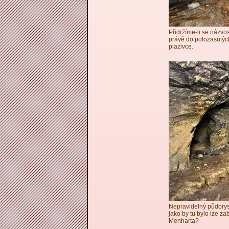
Přidržíme-li se názvo
právě do polozasutý
plazivce.
Nepravidelný půdorys
jako by tu bylo lze z
Menharta?