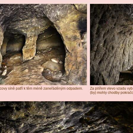
covy síně patří k těm méně zaneřáděným odpadem.
Za pilířem vlevo vzadu vyb
(by) mohly chodby pokračo