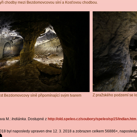
tyři chodby mezi Bezdomovcovou síní a Kosťovou chodbou.
Z pražského podzemí se l
ást Bezdomovcovy síně připomínající svým tvarem
ava M.:
Indiánka
. Dostupné z
http://old.speleo.cz/soubory/speleo/sp15/indian.htm
2018 byl naposledy upraven dne 12. 3. 2018 a zobrazen celkem 56886×, naposledy 