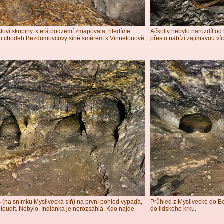
sloví skupiny, která podzemí zmapovala, hledíme
Ačkoliv nebylo narozdíl od
ch chodeb Bezdomovcovy síně směrem k Vinnetouově
přesto nabízí zajímavou v
 (na snímku Myslivecká síň) na první pohled vypadá,
Průhled z Myslivecké do B
abloudit. Nebylo, Indiánka je nerozsáhlá. Kdo najde
do lidského krku.