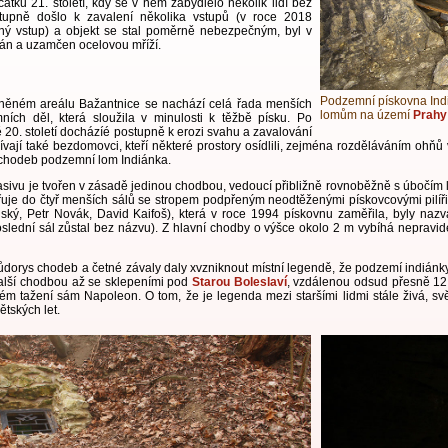
tku 21. století, kdy se v něm zabydlelo několik lidí bez
tupně došlo k zavalení několika vstupů (v roce 2018
iný vstup) a objekt se stal poměrně nebezpečným, byl v
án a uzamčen ocelovou mříží.
Podzemní pískovna Indi
něném areálu Bažantnice se nachází celá řada menších
lomům na území
Prahy
ích děl, která sloužila v minulosti k těžbě písku. Po
ě 20. století docházíé postupně k erozi svahu a zavalování
vají také bezdomovci, kteří některé prostory osídlili, zejména rozděláváním ohňů
chodeb podzemní lom Indiánka.
ivu je tvořen v zásadě jedinou chodbou, vedoucí přibližně rovnoběžně s úbočím l
řuje do čtyř menších sálů se stropem podpřeným neodtěženými pískovcovými pilíři.
ský, Petr Novák, David Kaifoš), která v roce 1994 pískovnu zaměřila, byly nazv
lední sál zůstal bez názvu). Z hlavní chodby o výšce okolo 2 m vybíhá neprav
ůdorys chodeb a četné závaly daly xvzniknout místní legendě, že podzemí indiá
další chodbou až se sklepeními pod
Starou Boleslaví
, vzdálenou odsud přesně 12 
ém tažení sám Napoleon. O tom, že je legenda mezi staršími lidmi stále živá, svě
ětských let.