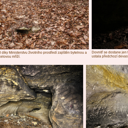
Dovnitř se dostane jen 
 díky Ministerstvu životního prostředí zajištěn bytelnou a
ustala předchozí devas
elovou mříží.