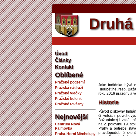
Druhá 
Úvod
Články
Kontakt
Oblíbené
Pražské podzemí
Jako Indiánka bývá 
Pražská nádraží
Hloubětíně, resp. Baža
Pražské vlečky
roku 2016 prázdný a ve
Pražské kolonie
Historie
Pražské továrny
Původ pískovny Indián
Nejnovější
či větších povrchový
Bažantnice) i vzdálen
Centrum Nová
na 2. polovinu 19. sto
Palmovka
Prahy a potřebě stave
pravděpodobně skonči
Praha-Horní Měcholupy