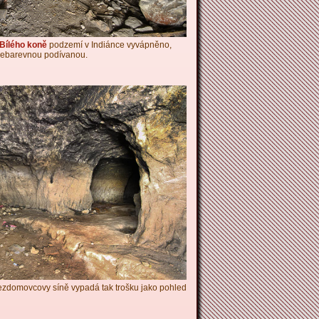
Bílého koně
podzemí v Indiánce vyvápněno,
ícebarevnou podívanou.
ezdomovcovy síně vypadá tak trošku jako pohled