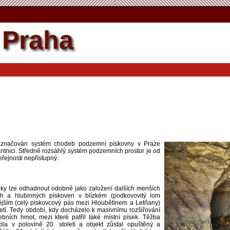
Praha
označován systém chodeb podzemní pískovny v Praze
ntnici. Středně rozsáhlý systém podzemních prostor je od
řejnosti nepřístupný.
ky lze odhadnout odobně jako založení dalších menších
ch a hlubinných pískoven v blízkém (podkovovitý lom
ějším (celý pískovcový pás mezi Hloubětínem a Letňany)
letí. Tedy období, kdy docházelo k masivnímu rozšiřování
bních hmot, mezi které patřil také místní písek. Těžba
la v polovině 20. století a objekt zůstal opuštěný a