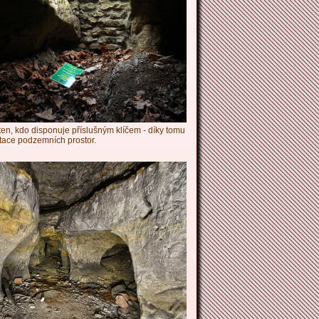
ten, kdo disponuje příslušným klíčem - díky tomu
tace podzemních prostor.