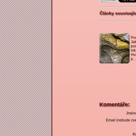
Články souvisejí
Po
Ja
po
lok
Hu
p
Komentáře:
Jméno
Email (nebude zve
K