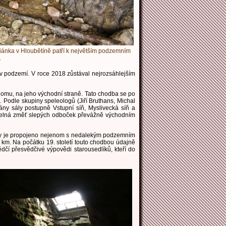
ánka v Hloubětíně patří k největším podzemním
.
 v podzemí. V roce 2018 zůstával nejrozsáhlejším
omu, na jeho východní straně. Tato chodba se po
 Podle skupiny speleologů (Jiří Bruthans, Michal
ány sály postupně Vstupní síň, Myslivecká síň a
idelná změť slepých odboček převážně východním
nky je propojeno nejenom s nedalekým podzemním
km. Na počátku 19. století touto chodbou údajně
dčí přesvědčivé výpovědi starousedlíků, kteří do