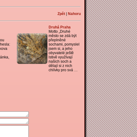
Zpět
|
Nahoru
Druhá Praha
Motto „Druhé
město se zdá být
sou
přeplněné
hesla:
sochami, pomyslel
jkova
jsem si, a jeho
obyvatelé ještě
iánka,
lstivě využívají
našich soch a
dělají si z nich
chlívky pro svá …