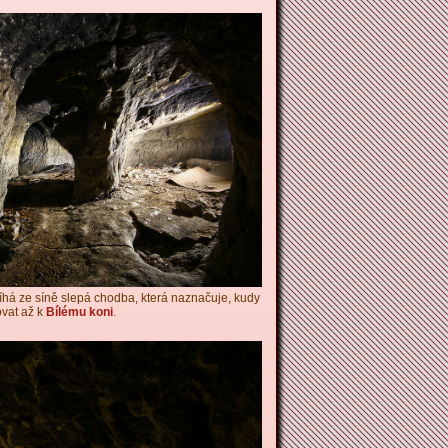
íhá ze síně slepá chodba, která naznačuje, kudy
vat až k
Bílému koni
.