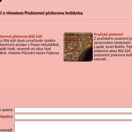
cí s tématem Podzemní pískovna Indiánka
Pražské podzemí
dzemní pískovna Bílý kůň
Z pražského podzemí j
ko Bílý kůň bývá označován systém
zpracována následující 
dzemních prostor v Praze-Hloubětíně,
Lapák, tunel Botiče, Fe
alitě Hutě, severně od ulice Nad
pískovna alias Bílý kůň,
těmi. Historie Původní název Fejkova
podzemní pískovna Ind
…
odvodň…
 autora:
řejněn):
omentář: