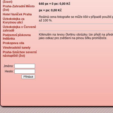
(žzast)
640 px × 0 px: 0,00 Kč
Praha-Zahradní Město
(žst)
px × px: 0,00 Kč
Hotel Vaníček Praha
Reálná cena fotografie se může lišit v případě použití p
Úzkokolejka za
až 100 %.
Korytnou ulicí
Úzkokolejka v Červené
zahradě
Kliknutím na levou čtvrtinu obrázku lze přejít na pře
Podzemní pískovna
jako odkaz pro zvětšení na plnou šířku prohlížeče.
Indiánka
Prokopova vila
Vinohradské tunely
Praha-Smíchov severní
nástupiště (žst)
Jméno:
Heslo: