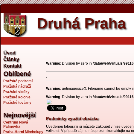
Zpět
Druhá Praha
Úvod
Články
Warning
: Division by zero in
/data/web/virtuals/9911
Kontakt
Oblíbené
,
Pražské podzemí
Pražská nádraží
Warning
: getimagesize(): Filename cannot be empty 
Pražské vlečky
Warning
: Division by zero in
/data/web/virtuals/9911
Pražské kolonie
Pražské továrny
Nejnovější
Podmínky využití obrázku
Centrum Nová
Palmovka
Uvedenou fotografii si můžete zakoupit v níže uvedené
velikosti. V případě zájmu nás prosím kontaktujte na 
Praha-Horní Měcholupy