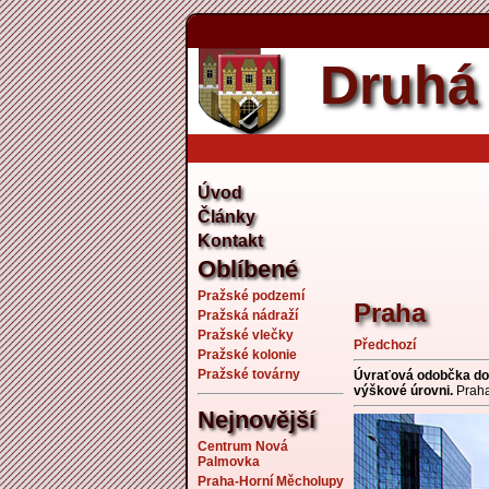
Druhá 
Úvod
Články
Kontakt
Oblíbené
Pražské podzemí
Praha
Pražská nádraží
Pražské vlečky
Předchozí
Pražské kolonie
Pražské továrny
Úvraťová odobčka do d
výškové úrovni.
Praha
Nejnovější
Centrum Nová
Palmovka
Praha-Horní Měcholupy