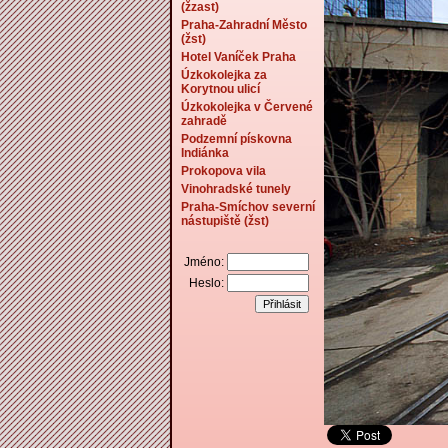
(žzast)
Praha-Zahradní Město
(žst)
Hotel Vaníček Praha
Úzkokolejka za
Korytnou ulicí
Úzkokolejka v Červené
zahradě
Podzemní pískovna
Indiánka
Prokopova vila
Vinohradské tunely
Praha-Smíchov severní
nástupiště (žst)
Jméno:
Heslo: