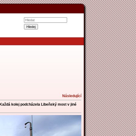
Následující
Každá kolej podcházela Libeňský most v jiné