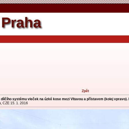
Zpět by se nemělo měnit.
Praha
Zpět
ílčího systému vleček na úzké kose mezi Vltavou a přístavem (kolej vpravo). 
, CZE 15. 1. 2016