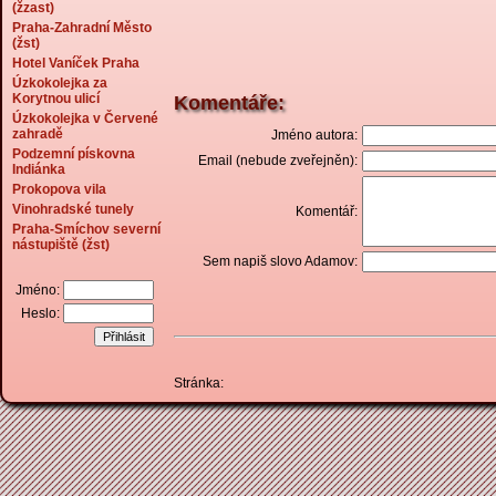
(žzast)
Praha-Zahradní Město
(žst)
Hotel Vaníček Praha
Úzkokolejka za
Korytnou ulicí
Komentáře:
Úzkokolejka v Červené
zahradě
Jméno autora:
Podzemní pískovna
Email (nebude zveřejněn):
Indiánka
Prokopova vila
Vinohradské tunely
Komentář:
Praha-Smíchov severní
nástupiště (žst)
Sem napiš slovo Adamov:
Jméno:
Heslo:
Stránka: