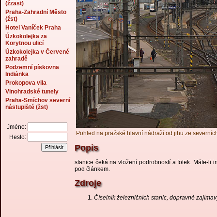
(žzast)
Praha-Zahradní Město
(žst)
Hotel Vaníček Praha
Úzkokolejka za
Korytnou ulicí
Úzkokolejka v Červené
zahradě
Podzemní pískovna
Indiánka
Prokopova vila
Vinohradské tunely
Praha-Smíchov severní
nástupiště (žst)
Jméno:
Pohled na pražské hlavní nádraží od jihu ze severníc
Heslo:
Popis
stanice čeká na vložení podrobností a fotek. Máte-li
pod článkem.
Zdroje
Číselník železničních stanic, dopravně zajíma