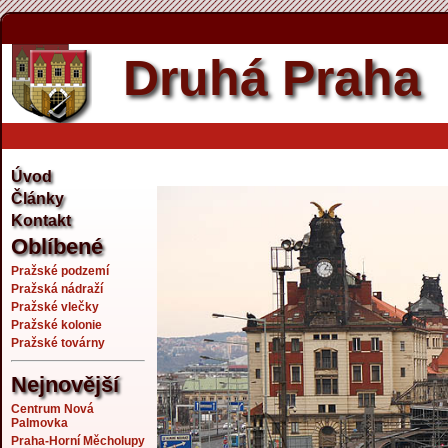
Druhá Praha
Úvod
Články
Kontakt
Oblíbené
Pražské podzemí
Pražská nádraží
Pražské vlečky
Pražské kolonie
Pražské továrny
Nejnovější
Centrum Nová
Palmovka
Praha-Horní Měcholupy