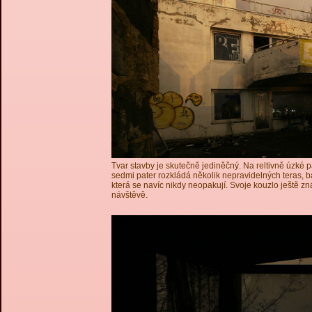
Tvar stavby je skutečně jediněčný. Na reltivně úzké 
sedmi pater rozkládá několik nepravidelných teras, b
která se navíc nikdy neopakují. Svoje kouzlo ještě zn
návštěvě.