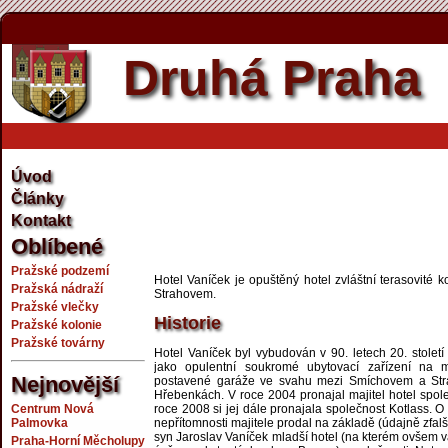
Druhá Praha
Úvod
Články
Kontakt
Oblíbené
Pražské podzemí
Hotel Vaníček je opuštěný hotel zvláštní terasovité 
Pražská nádraží
Strahovem.
Pražské vlečky
Historie
Pražské kolonie
Pražské továrny
Hotel Vaníček byl vybudován v 90. letech 20. stolet
jako opulentní soukromé ubytovací zařízení na m
Nejnovější
postavené garáže ve svahu mezi Smíchovem a Str
Hřebenkách. V roce 2004 pronajal majitel hotel společ
Centrum Nová
roce 2008 si jej dále pronajala společnost Kotlass. O
Palmovka
nepřítomnosti majitele prodal na základě (údajně zfal
syn Jaroslav Vaníček mladší hotel (na kterém ovšem v
Praha-Horní Měcholupy