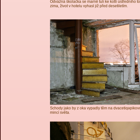
Odvážná školačka se marně tulí ke kotli ústředního to
zima, život v hotelu vyhasl již před desetiletím.
Schody jako by z oka vypadly těm na dvacetiqəpikovc
mincí světa.