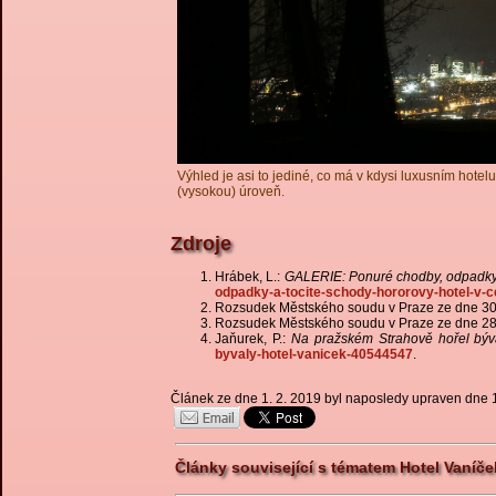
Výhled je asi to jediné, co má v kdysi luxusním hotelu
(vysokou) úroveň.
Zdroje
Hrábek, L.:
GALERIE: Ponuré chodby, odpadky a
odpadky-a-tocite-schody-hororovy-hotel-v-
Rozsudek Městského soudu v Praze ze dne 30.
Rozsudek Městského soudu v Praze ze dne 28.
Jaňurek, P.:
Na pražském Strahově hořel býv
byvaly-hotel-vanicek-40544547
.
Článek ze dne 1. 2. 2019 byl naposledy upraven dne 
Články související s tématem Hotel Vaníče