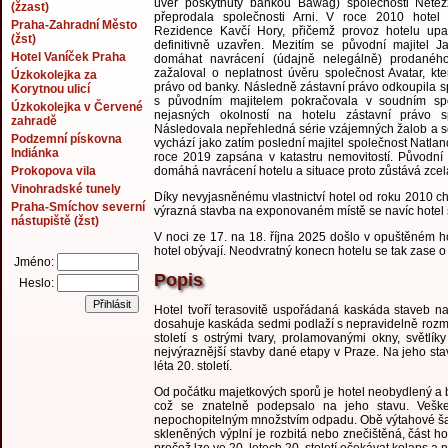
úvěr poskytnutý bankou Bawag) společnosti Netez
(žzast)
přeprodala společnosti Arni. V roce 2010 hotel 
Praha-Zahradní Město
Rezidence Kavčí Hory, přičemž provoz hotelu upa
(žst)
definitivně uzavřen. Mezitím se původní majitel J
Hotel Vaníček Praha
domáhat navrácení (údajně nelegálně) prodanéh
zažaloval o neplatnost úvěru společnost Avatar, kte
Úzkokolejka za
právo od banky. Následně zástavní právo odkoupila sp
Korytnou ulicí
s původním majitelem pokračovala v soudním spo
Úzkokolejka v Červené
nejasných okolností na hotelu zástavní právo s
zahradě
Následovala nepřehledná série vzájemných žalob a so
Podzemní pískovna
vychází jako zatím poslední majitel společnost Natlan
Indiánka
roce 2019 zapsána v katastru nemovitostí. Původní v
Prokopova vila
domáhá navrácení hotelu a situace proto zůstává zcel
Vinohradské tunely
Díky nevyjasněnému vlastnictví hotel od roku 2010 c
Praha-Smíchov severní
výrazná stavba na exponovaném místě se navíc hotel 
nástupiště (žst)
V noci ze 17. na 18. října 2025 došlo v opuštěném 
hotel obývají. Neodvratný konecn hotelu se tak zase o k
Jméno:
Popis
Heslo:
Hotel tvoří terasovitě uspořádaná kaskáda staveb n
dosahuje kaskáda sedmi podlaží s nepravidelně rozmíst
století s ostrými tvary, prolamovanými okny, světlí
nejvýraznější stavby dané etapy v Praze. Na jeho sta
léta 20. století.
Od počátku majetkových sporů je hotel neobydlený a 
což se znatelně podepsalo na jeho stavu. Veške
nepochopitelným množstvím odpadu. Obě výtahové šacht
skleněných výplní je rozbitá nebo znečištěná, část 