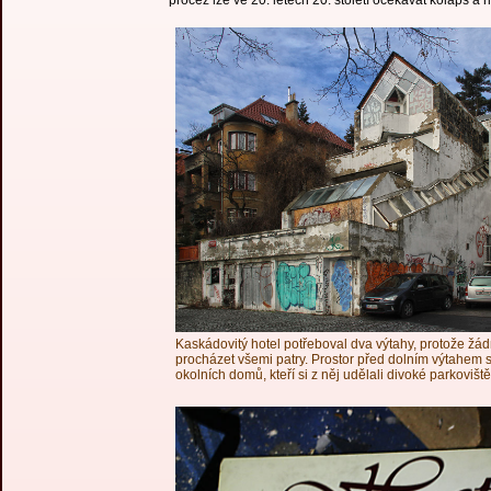
pročež lze ve 20. letech 20. století očekávat kolaps a 
Kaskádovitý hotel potřeboval dva výtahy, protože ž
procházet všemi patry. Prostor před dolním výtahem si
okolních domů, kteří si z něj udělali divoké parkoviště